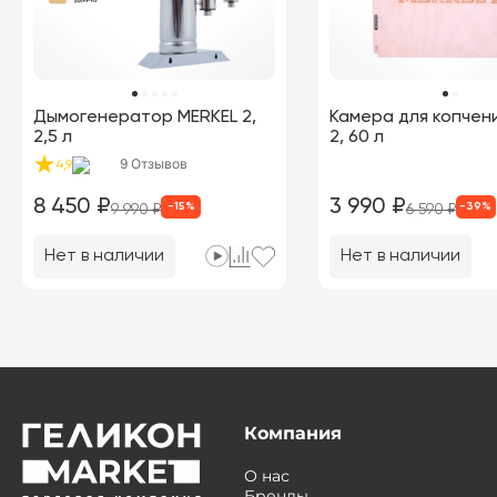
Дымогенератор MERKEL 2,
Камера для копчения Mer
2,5 л
2, 60 л
9
Отзывов
4,9
8 450
₽
3 990
₽
-
15
%
-
39
%
9 990
₽
6 590
₽
Нет в наличии
Нет в наличии
Компания
О нас
Бренды