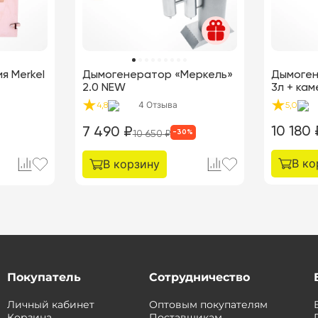
kel
Дымогенератор «Меркель»
Дымоген
2.0 NEW
3л + ка
4
Отзыва
4,8
5,0
10 180
7 490
₽
-
30
%
10 650
₽
В ко
В корзину
Покупатель
Сотрудничество
Личный кабинет
Оптовым покупателям
Корзина
Поставщикам