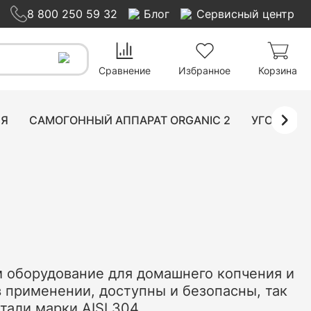
8 800 250 59 32
Блог
Сервисный центр
Сравнение
Избранное
Корзина
ИЯ
САМОГОННЫЙ АППАРАТ ORGANIC 2
УГОЛЬНЫ
м оборудование для домашнего копчения и
 применении, доступны и безопасны, так
али марки AISI 304.