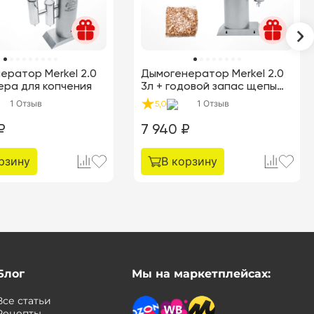
ератор Merkel 2.0
Дымогенератор Merkel 2.0
мера для копчения
3л + годовой запас щепы
Ольхи (2 кг)
1
Отзыв
1
Отзыв
5,0
₽
7 940
₽
рзину
В корзину
Блог
Мы на маркетплейсах:
Все статьи
Рецепты