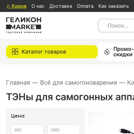
г.
Киров
О нас
Доставка
Оплата
Как заказать
Каталог товаров
Промо-
Каталог товаров
скидки
Главная
—
Всё для самогоноварения
—
К
ТЭНы для самогонных апп
Цена