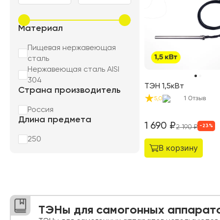
Материал
Пищевая нержавеющая
сталь
Нержавеющая сталь AISI
304
ТЭН 1,5кВт
Страна производитель
1
Отзыв
5,0
Россия
Длина предмета
1 690
₽
-
23
%
2 190
₽
250
В корзину
ТЭНы для самогонных аппарато