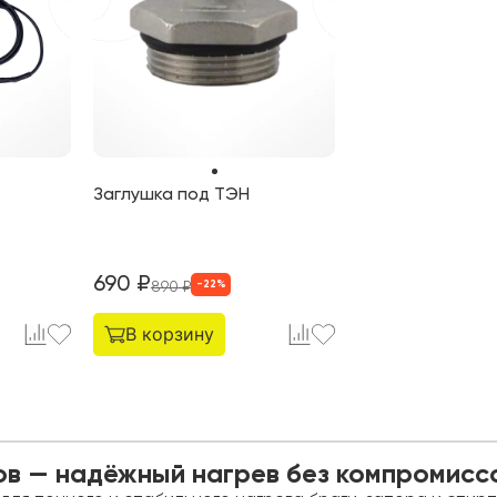
Заглушка под ТЭН
690
₽
-
22
%
890
₽
В корзину
в — надёжный нагрев без компромиссо