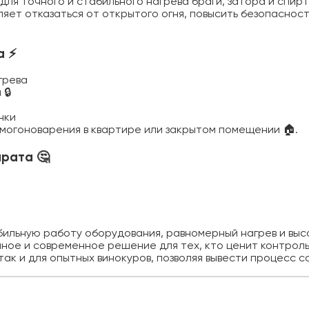
для точного и стабильного нагрева браги, затора и спир
яет отказаться от открытого огня, повысить безопасност
а ⚡
грева
🔒
нки
могоноварения в квартире или закрытом помещении 🏠.
арата 🤔
льную работу оборудования, равномерный нагрев и высо
ное и современное решение для тех, кто ценит контроль
так и для опытных винокуров, позволяя вывести процесс с