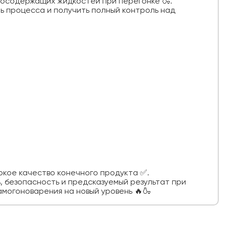
тосодержащих жидкостей при перегонке 🍶.
ь процесса и получить полный контроль над
кое качество конечного продукта ✅.
, безопасность и предсказуемый результат при
амогоноварения на новый уровень 🔥🍶