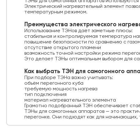
ТЭНы для самогонных аппаратов используются 
Электрический нагревательный элемент позвол
температурным режимом.
Преимущества электрического нагрев
Использование ТЭНов даёт заметные плюсы:
стабильная и контролируемая температура на
повышение безопасности по сравнению с газом 
отсутствие открытого пламени
возможность точной настройки режима перего
Это делает ТЭНы оптимальным выбором для са
Как выбрать ТЭН для самогонного апп
При подборе ТЭНа важно учитывать:
объём перегонного куба
требуемую мощность нагрева
тип подключения
материал нагревательного элемента
Грамотно подобранный ТЭН обеспечивает стаби
ТЭНы для самогонных аппаратов — это практич
перегонке. Они подходят как для начинающих, 