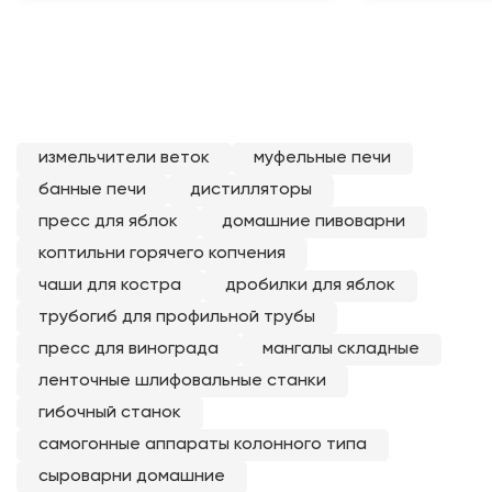
измельчители веток
банные печи
пресс для
муфельные печи
дистилляторы
домашние п
Новинки