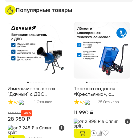
Популярные товары
Измельчитель веток
Тележка садовая
"Дачный" с ДВС
«Крестьянка», с
(двигатель
подкатными колёсами
11
Отзывов
25
Отзывов
4,6
4,6
внутреннего сгорания)
11 990
₽
41 590
₽
-
30
%
28 980
₽
от 2 998 ₽
в Сплит
от 7 245 ₽
в Сплит