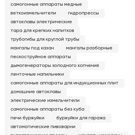
Измельчитель веток
Измельчитель яблок
"Дачный" с
"Дачный" на УШМ 2.0
электродвигателем
ЛАЙТ
16 750
₽
6 830
₽
-
13
%
-
21
%
14 540
₽
5 390
₽
от 3 635 ₽
в Сплит
Популярные бренды