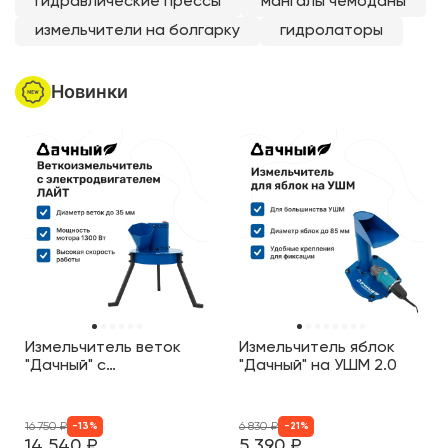
Блог
Зелёный кетчуп на зиму в
автоклаве «Булат»: необычная
Новинка от Г
заготовка, которая приятно
измельчитель
удивляет
электродвига
Видео
Подписаться