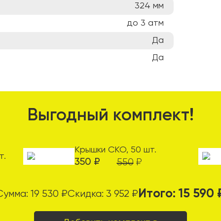
324
мм
до 3
атм
Да
Да
Выгодный комплект!
Крышки СКО, 50 шт.
т.
350
₽
550
₽
Итого:
15 590
Сумма:
19 530
₽
Скидка:
3 952
₽