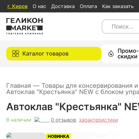
г.
Киров
О нас
Доставка
Оплата
Как заказать
Автоклав "Крестьянка" NEW с блоком
0
отзывов
характеристи
В наличии
Каталог товаров
Промо-
Каталог товаров
скидки
Главная
—
Товары для консервирования и
Автоклав "Крестьянка" NEW с блоком упра
Автоклав "Крестьянка" NE
0
отзывов
В наличии
характеристики