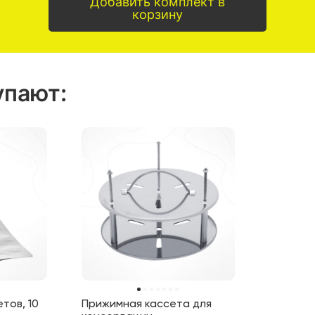
Добавить комплект в
корзину
упают
:
тов, 10
Прижимная кассета для