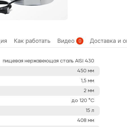
ция
Как работать
Видео
Доставка и о
0
пищевая нержавеющая сталь AISI 430
450
мм
1,5
мм
2
мм
до 120
°C
15
л
408
мм