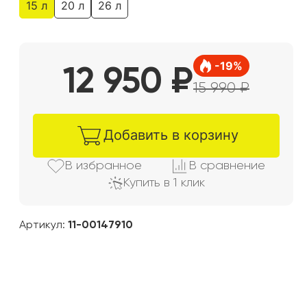
15 л
20 л
26 л
-
19
%
12 950
₽
15 990
₽
Добавить в корзину
В избранно
е
В сравнени
е
Купить в 1 клик
Артикул:
11-00147910