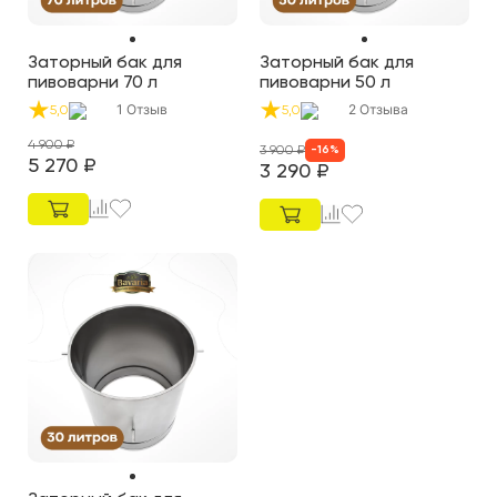
Заторный бак для
Заторный бак для
пивоварни 70 л
пивоварни 50 л
1
Отзыв
2
Отзыва
5,0
5,0
4 900
₽
3 900
₽
-
16
%
5 270
₽
3 290
₽