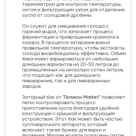
термометром для контроля температуры,
ситом и фильтрующим узлом для отделения
сусла от солодовой дробины.
Он служит для смешивания солода с
горячей водой, что запускает процесс
ферментации и превращения крахмала в
сахара. В процессе затирания важна
правильная температура, чтобы экстракты
солода высвобождались эффективно. Объем
бака может варьироваться от небольших
домашних вариантов на 20-50 литров до
промышленных на несколько сотен литров,
что подходит как для домашнего
пивоварения, так и для пивоваренных
заводов.
Заторный бак от
"Геликон Market"
позволяет
легко контролировать процесс
приготовления сусла благодаря удобной
конструкции с крышкой и фильтрующим
устройством. Этот бак может быть частью
сусловарочного аппарата, который
включает также бункер для варки и
брожения. Многие модели оснащены ситом