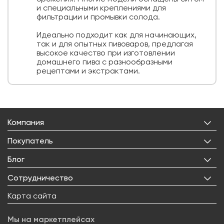
и специальными креплениями для
фильтрации и промывки солода.
Идеально подходит как для начинающих,
так и для опытных пивоваров, предлагая
высокое качество при изготовлении
домашнего пива с разнообразными
рецептами и экстрактами.
Компания
О нас
Покупатель
Бренды
Личный кабинет
Блог
Лицензии
Корзина
Реквизиты
Все статьи
Сотрудничество
Избранное
Правовая информация
Рецепты
Доставка
Оптовым покупателям
Карта сайта
Контакты
О товарах
Оплата
Поставщикам
Вакансии
Новости
Возврат товара
Мы на маркетплейсах
Арендодателям