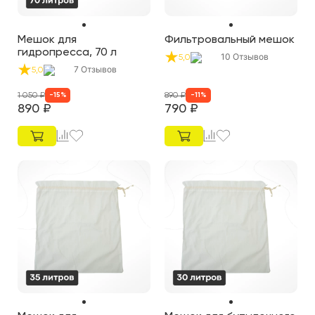
Мешок для
Фильтровальный мешок
гидропресса, 70 л
10
Отзывов
5,0
7
Отзывов
5,0
1 050
₽
890
₽
-
15
%
-
11
%
890
₽
790
₽