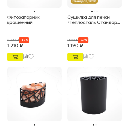
Фитозапарник
Сушилка для печки
крашенный
«Теплосталь Стандарт
NEW»
2 390
₽
1 890
₽
-
49
%
-
37
%
1 210
₽
1 190
₽