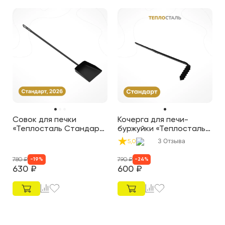
Совок для печки
Кочерга для печи-
«Теплосталь Стандарт
буржуйки «Теплосталь
NEW»
Стандарт»
3
Отзыва
5,0
780
₽
790
₽
-
19
%
-
24
%
630
₽
600
₽