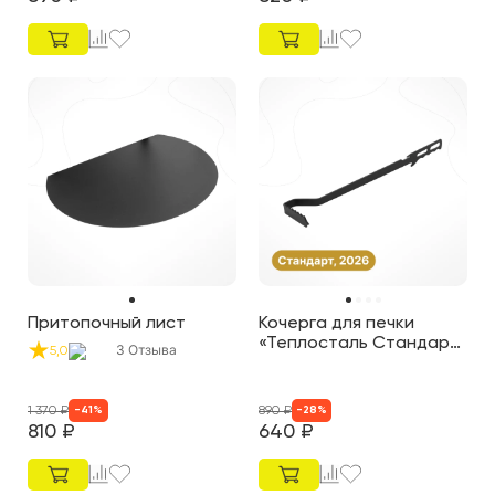
Притопочный лист
Кочерга для печки
«Теплосталь Стандарт
3
Отзыва
5,0
NEW»
1 370
₽
890
₽
-
41
%
-
28
%
810
₽
640
₽