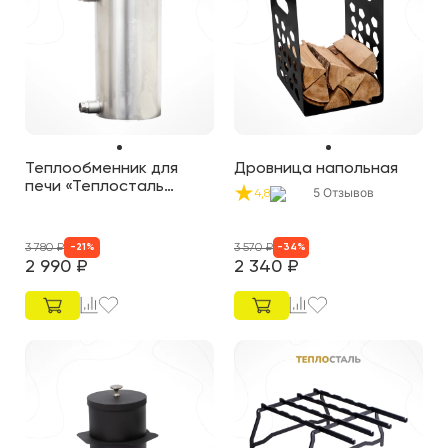
Теплообменник для
Дровница напольная
печи «Теплосталь
5
Отзывов
4,8
Стандарт NEW»
3 780
₽
3 570
₽
-
21
%
-
34
%
2 990
₽
2 340
₽