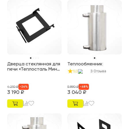
Дверца стеклянная для
Теплообменник
печи «Теплосталь Мини
3
Отзыва
5,0
NEW»
4 210
₽
5 890
₽
-
24
%
-
48
%
3 190
₽
3 040
₽