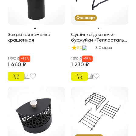
Закрытая каменка
Сушилка для печи-
крашенная
буржуйки «Теплосталь
Стандарт»
3
Отзыва
5,0
5 990
₽
1 510
₽
-
76
%
-
19
%
1 460
₽
1 230
₽