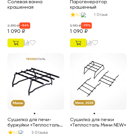
Солевая ванна
Парогенератор
крашенная
крашенный
1
Отзыв
5,0
2 390
₽
5 190
₽
-
54
%
-
79
%
1 090
₽
1 090
₽
Сушилка для печи-
Сушилка для печки
буржуйки «Теплосталь
«Теплосталь Мини NEW»
Мини»
3
Отзыва
5,0