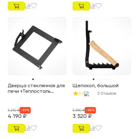
Дверца стеклянная для
Щепокол, большой
печи «Теплосталь
5
Отзывов
5,0
Стандарт NEW»
5 210
₽
5 390
₽
-
20
%
-
35
%
4 190
₽
3 520
₽