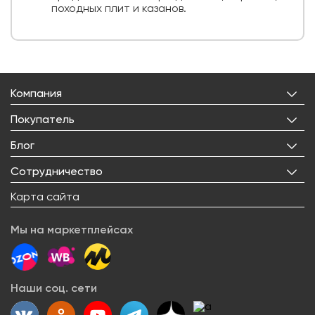
походных плит и казанов.
Компания
О нас
Покупатель
Бренды
Личный кабинет
Блог
Лицензии
Корзина
Реквизиты
Все статьи
Сотрудничество
Избранное
Правовая информация
Рецепты
Доставка
Оптовым покупателям
Карта сайта
Контакты
О товарах
Оплата
Поставщикам
Вакансии
Новости
Возврат товара
Мы на маркетплейсах
Арендодателям
Сервисный центр
Блогерам
Как заказать
Акции
Наши соц. сети
Вопрос-ответ