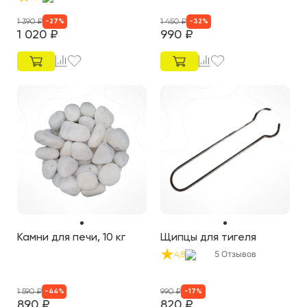
1 390
₽
1 450
₽
-
27
%
-
32
%
1 020
₽
990
₽
Камни для печи, 10 кг
Щипцы для тигеля
5
Отзывов
4,8
1 590
₽
990
₽
-
44
%
-
17
%
890
₽
820
₽