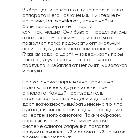
Выбор царги зависит от типа самогонного
аппарата и его назначения. В интернет-
магазине,
ГеликонMarket
, можно найти
большой ассортимент царг и
комплектующих. Они бывают представлены
в разных размерах и материалах, что
позволяет легко подобрать оптимальный
вариант для домашнего самогоноварения.
Главная задача царги — задерживать пары
спирта, улучшая качество конечного
продукта и избавляя от неприятных запахов
и сивухи.
При установке царги важно правильно
подключить ее к другим элементам
аппарата. Каждый производитель
предлагает разные модели и детали, что
дает возможность выбрать именно то, что
нужно для выполнения задач по созданию
качественного самогома. Таким образом,
царга является незаменимым узлом в
системе самогоноварения, позволяя
получить очищенный и ароматный напиток
в домашних условиях.