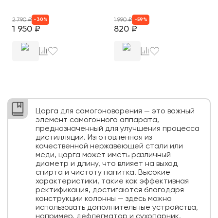
2 790
₽
1 990
₽
-
30
%
-
59
%
1 950
₽
820
₽
Царга для самогоноварения — это важный
элемент самогонного аппарата,
предназначенный для улучшения процесса
дистилляции. Изготовленная из
качественной нержавеющей стали или
меди, царга может иметь различный
диаметр и длину, что влияет на выход
спирта и чистоту напитка. Высокие
характеристики, такие как эффективная
ректификация, достигаются благодаря
конструкции колонны — здесь можно
использовать дополнительные устройства,
например, дефлегматор и сухопарник.