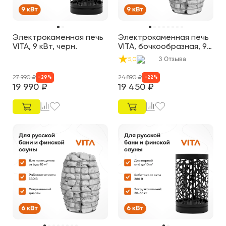
Электрокаменная печь
Электрокаменная печь
VITA, 9 кВт, черн.
VITA, бочкообразная, 9
кВт, нерж.
3
Отзыва
5,0
27 990
₽
24 890
₽
-
29
%
-
22
%
19 990
₽
19 450
₽