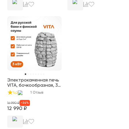
Электрокаменная печь
VITA, бочкообразная, 3
кВт, нерж.
1
Отзыв
5,0
16 990
₽
-
24
%
12 990
₽