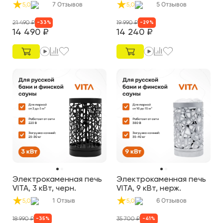
7
Отзывов
5
Отзывов
5,0
5,0
21 490
₽
19 990
₽
-
33
%
-
29
%
14 490
₽
14 240
₽
Электрокаменная печь
Электрокаменная печь
VITA, 3 кВт, черн.
VITA, 9 кВт, нерж.
1
Отзыв
6
Отзывов
5,0
5,0
18 990
₽
35 700
₽
-
35
%
-
41
%