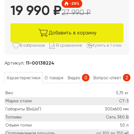
-
29
%
19 990
₽
27 990
₽
Добавить в корзину
В избранно
е
В сравнени
е
Купить в 1 клик
Артикул:
11-00138224
0
2
Характеристики
О товаре
Видео
Вопрос-ответ
Вес
5,75
кг
Марка стали
СТ-3
Габариты (ВхШхГ)
300х600
мм
Топливо
Сеть 380 В
Объём топки
50
л
Отапливаемая площадь
от 100 до 150
м²