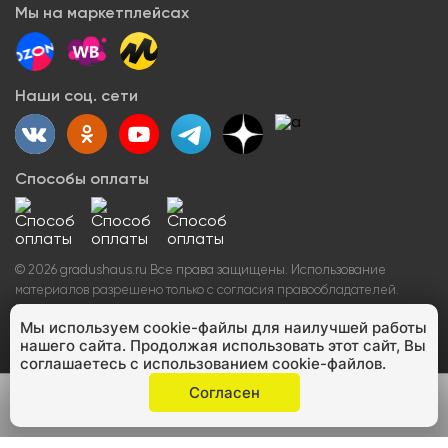
Новости
Возврат товара
Мы на маркетплейсах
Арендодателям
Сервисный центр
Блогерам
Как заказать
Акции
Наши соц. сети
Вопрос-ответ
Способы оплаты
©
2026
gradushaus.ru Все права защищены. Использование
материалов разрешено только с согласия правообладателей.
Полное или частичное копирование сайта запрещено и
Мы используем cookie-файлы для наилучшей работы
преследуется по закону.
ИНН 432500888349 ОГРНИП
нашего сайта. Продолжая использовать этот сайт, Вы
314744919000039
соглашаетесь с использованием cookie-файлов.
Согласен
Меню
Сравнение
Избранное
Корзина
Could not connect to the reCAPTCHA service. Please check