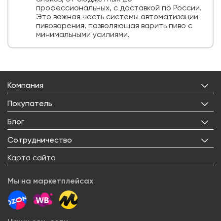
профессиональных, с доставкой по России.
Это важная часть системы автоматизации
пивоварения, позволяющая варить пиво с
минимальными усилиями.
Компания
О нас
Покупатель
Бренды
Личный кабинет
Блог
Лицензии
Корзина
Реквизиты
Все статьи
Сотрудничество
Избранное
Правовая информация
Рецепты
Доставка
Оптовым покупателям
Карта сайта
Контакты
О товарах
Оплата
Поставщикам
Вакансии
Новости
Возврат товара
Мы на маркетплейсах
Арендодателям
Сервисный центр
Блогерам
Как заказать
Акции