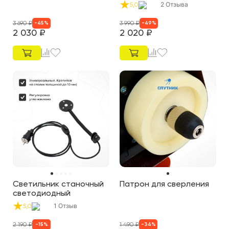
2
Отзыва
5,0
3 690
₽
3 990
₽
-
45
%
-
49
%
2 030
₽
2 020
₽
Светильник станочный
Патрон для сверления
светодиодный
1
Отзыв
5,0
2 190
₽
1 490
₽
-
15
%
-
34
%