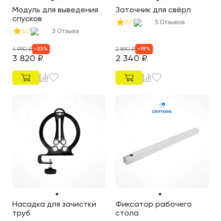
Модуль для выведения
Заточник для свёрл
спусков
5
Отзывов
5,0
3
Отзыва
5,0
4 990
₽
2 890
₽
-
23
%
-
19
%
3 820
₽
2 340
₽
Насадка для зачистки
Фиксатор рабочего
труб
стола