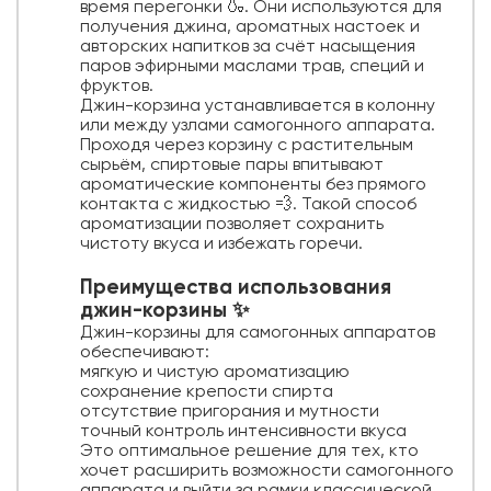
время перегонки 🍶. Они используются для
получения джина, ароматных настоек и
авторских напитков за счёт насыщения
паров эфирными маслами трав, специй и
фруктов.
Джин-корзина устанавливается в колонну
или между узлами самогонного аппарата.
Проходя через корзину с растительным
сырьём, спиртовые пары впитывают
ароматические компоненты без прямого
контакта с жидкостью 💨. Такой способ
ароматизации позволяет сохранить
чистоту вкуса и избежать горечи.
Преимущества использования
джин-корзины ✨
Джин-корзины для самогонных аппаратов
обеспечивают:
мягкую и чистую ароматизацию
сохранение крепости спирта
отсутствие пригорания и мутности
точный контроль интенсивности вкуса
Это оптимальное решение для тех, кто
хочет расширить возможности самогонного
аппарата и выйти за рамки классической