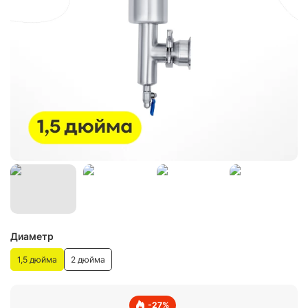
Диаметр
1,5 дюйма
2 дюйма
-
27
%