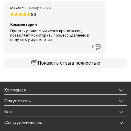
Михаил
31 января 2024
5.0
Комментарий
Прост в управлении через приложение,
позволяет мониторить процесс удаленно и
получать уведомления
0
Показать
отзыв полностью
Компания
О нас
Покупатель
Бренды
Личный кабинет
Блог
Лицензии
Корзина
Реквизиты
Все статьи
Сотрудничество
Избранное
Правовая информация
Рецепты