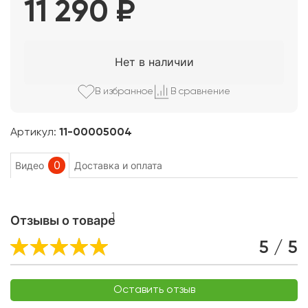
11 290
₽
Нет в наличии
В избранно
е
В сравнени
е
Артикул:
11-00005004
0
Видео
Доставка и оплата
1
Отзывы о товаре
5 / 5
Оставить отзыв