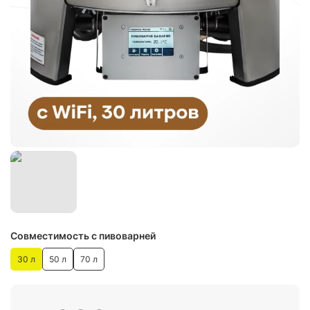
Совместимость с пивоварней
30 л
50 л
70 л