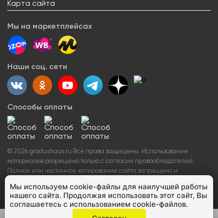
Доставка
Оптовым покупателям
Карта сайта
Контакты
О товарах
Оплата
Поставщикам
Вакансии
Новости
Возврат товара
Мы на маркетплейсах
Арендодателям
Сервисный центр
Блогерам
Как заказать
Акции
Наши соц. сети
Вопрос-ответ
Способы оплаты
©
2026
gradushaus.ru Все права защищены. Использование
материалов разрешено только с согласия правообладателей.
Полное или частичное копирование сайта запрещено и
преследуется по закону.
ИНН 432500888349 ОГРНИП
Мы используем cookie-файлы для наилучшей работы
314744919000039
нашего сайта. Продолжая использовать этот сайт, Вы
соглашаетесь с использованием cookie-файлов.