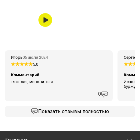
Игорь
06 июля 2024
Сергей 
5.0
Комментарий
Коммен
тяжнлая, монолитная
Использу
буржуйк
0
Показать
отзывы полностью