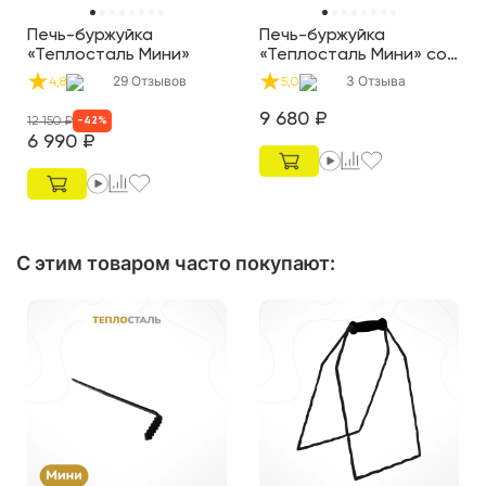
Печь-буржуйка
Печь-буржуйка
«Теплосталь Мини»
«Теплосталь Мини» со
стеклянной дверцей
29
Отзывов
3
Отзыва
4,8
5,0
9 680
₽
12 150
₽
-
42
%
6 990
₽
С этим товаром часто покупают
: