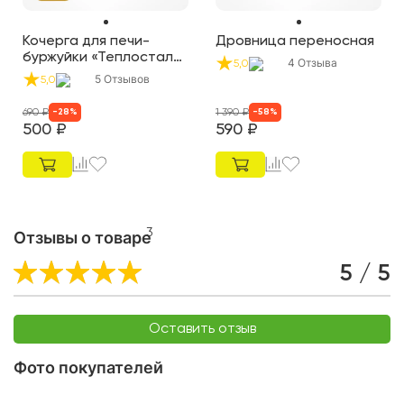
Кочерга для печи-
Дровница переносная
буржуйки «Теплосталь
4
Отзыва
5,0
Мини»
5
Отзывов
5,0
690
₽
1 390
₽
-
28
%
-
58
%
500
₽
590
₽
3
Отзывы о товаре
5 / 5
Оставить отзыв
Фото покупателей