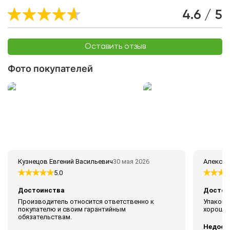
4.6 / 5
Оставить отзыв
Фото покупателей
Кузнецов Евгений Васильевич
30 мая 2026
Алексей 
5.0
Достоинства
Достои
Производитель относится ответственно к
Упаковк
покупателю и своим гарантийным
хорошо.
обязательствам.
Недост