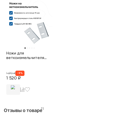
Ножи для
веткоизмельчителя
Дачный
1 670
₽
-
9
%
1 520
₽
11
Отзывы о товаре