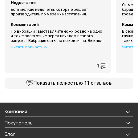
Недостатки
От мелк
Есть мелкие недочёты, которые решает
барашки
производитель по мере их наступления.
гроверн
Комментарий
Коммен
По вибрации : выставляйте ножи ровно на одно
В серви
и тоже расстояние перед началом первого
глушите
запуска ! Вибрация есть, но не критична. Выключ
таких ша
Читать полностью
Читать 
1
Показать
полностью 11 отзывов
Компания
О нас
Покупатель
Бренды
Личный кабинет
Блог
Лицензии