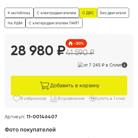
К мотоблоку
С электродвигателем
С ДВС
Без двигателя
На УШМ
С элеткродвигателем ЛАЙТ
-
30
%
28 980
₽
41 590
₽
от 7 245 ₽
в Сплит
Добавить в корзину
В избранно
е
В сравнени
е
Купить в 1 клик
Артикул:
11-00146407
Фото покупателей