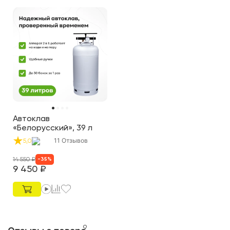
Автоклав
«Белорусский», 39 л
11
Отзывов
5,0
14 550
₽
-
35
%
9 450
₽
9