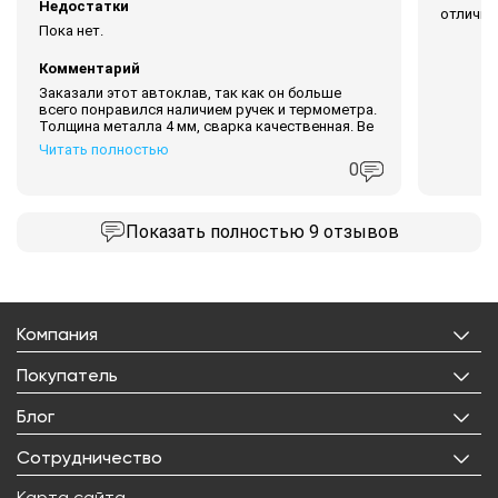
Недостатки
отличны
Пока нет.
Комментарий
Заказали этот автоклав, так как он больше
всего понравился наличием ручек и термометра.
Толщина металла 4 мм, сварка качественная. Ве
Читать полностью
0
Показать
полностью 9 отзывов
Компания
О нас
Покупатель
Бренды
Личный кабинет
Блог
Лицензии
Корзина
Реквизиты
Все статьи
Сотрудничество
Избранное
Правовая информация
Рецепты
Доставка
Оптовым покупателям