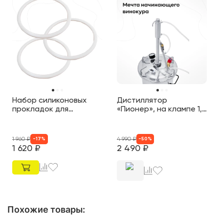
Набор силиконовых
Дистиллятор
прокладок для
«Пионер», на клампе 1,5
автоклава
дюйма
Белорусский
1 960
₽
4 990
₽
-
17
%
-
50
%
1 620
₽
2 490
₽
Похожие товары
: