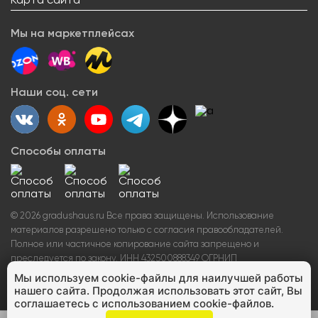
Карта сайта
Контакты
О товарах
Оплата
Поставщикам
Вакансии
Новости
Возврат товара
Мы на маркетплейсах
Арендодателям
Сервисный центр
Блогерам
Как заказать
Акции
Наши соц. сети
Вопрос-ответ
Способы оплаты
©
2026
gradushaus.ru Все права защищены. Использование
материалов разрешено только с согласия правообладателей.
Полное или частичное копирование сайта запрещено и
преследуется по закону.
ИНН 432500888349 ОГРНИП
314744919000039
Мы используем cookie-файлы для наилучшей работы
нашего сайта. Продолжая использовать этот сайт, Вы
соглашаетесь с использованием cookie-файлов.