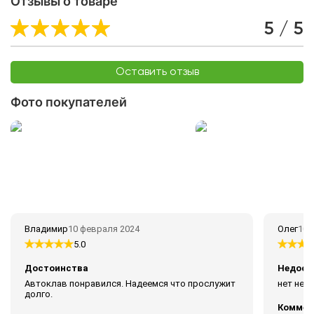
Отзывы о товаре
5 / 5
Оставить отзыв
Фото покупателей
Владимир
10 февраля 2024
Олег
10 
5.0
Достоинства
Недост
Автоклав понравился. Надеемся что прослужит
нет нед
долго.
Коммен