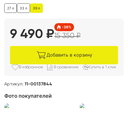
27 л
33 л
39 л
-
38
%
9 490
₽
15 350
₽
Добавить в корзину
В избранно
е
В сравнени
е
Купить в 1 клик
Артикул:
11-00137844
Фото покупателей