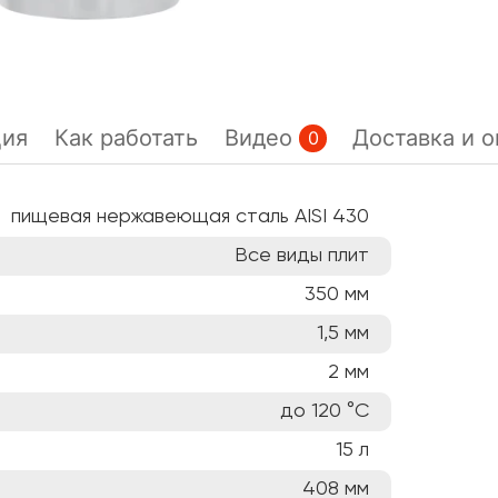
ция
Как работать
Видео
Доставка и о
0
пищевая нержавеющая сталь AISI 430
Все виды плит
350
мм
1,5
мм
2
мм
до 120
°C
15
л
408
мм