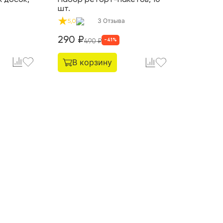
шт.
3
Отзыва
5,0
290
₽
-
41
%
490
₽
В корзину