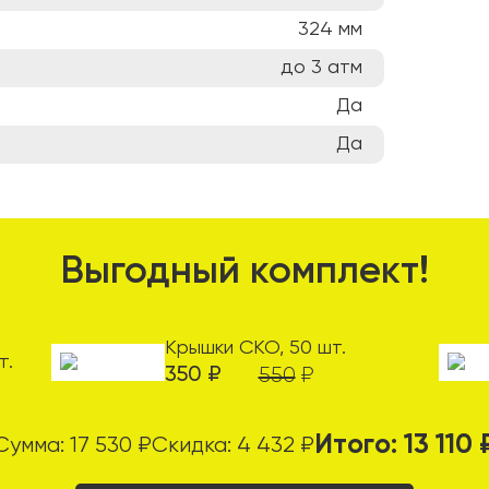
324
мм
до 3
атм
Да
Да
Выгодный комплект!
Крышки СКО, 50 шт.
т.
350
₽
550
₽
Итого:
13 110
Сумма:
17 530
₽
Скидка:
4 432
₽