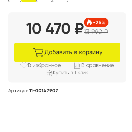
-
25
%
10 470
₽
13 990
₽
Добавить в корзину
В избранно
е
В сравнени
е
Купить в 1 клик
Артикул:
11-00147907