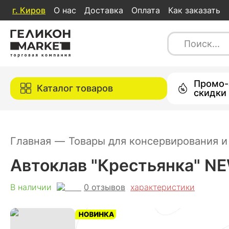
г.
Киров
О нас
Доставка
Оплата
Как заказать
Автоклав "Крестьянка" NEW, 15 л
0
отзывов
характеристи
В наличии
Каталог товаров
Промо-
Каталог товаров
скидки
Главная
—
Товары для консервирования и
Автоклав "Крестьянка" NEW
0
отзывов
В наличии
характеристики