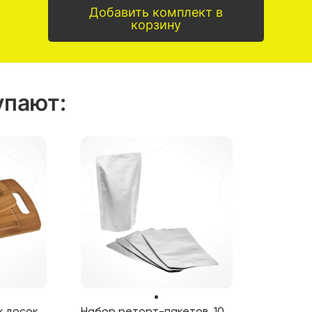
Добавить комплект в
корзину
упают
:
 досок,
Набор реторт-пакетов, 10