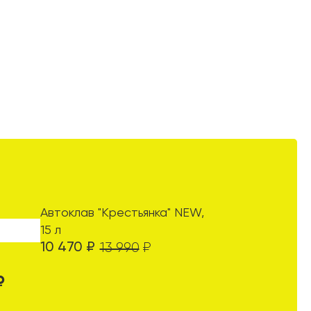
Автоклав "Крестьянка" NEW,
15 л
10 470
₽
13 990
₽
₽