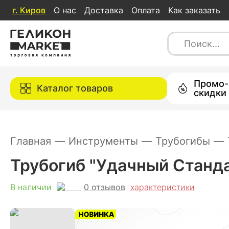
г.
Киров
О нас
Доставка
Оплата
Как заказать
Трубогиб "Удачный Стандарт" NEW
0
отзывов
характеристи
В наличии
Каталог товаров
Промо-
Каталог товаров
скидки
Главная
—
Инструменты
—
Трубогибы
—
Трубогиб "Удачный Станд
0
отзывов
В наличии
характеристики