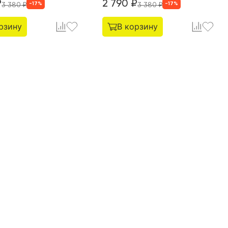
₽
2 790
₽
-
17
%
-
17
%
3 380
₽
3 380
₽
рзину
В корзину