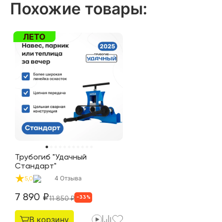
Похожие товары
:
Трубогиб "Удачный
Стандарт"
4
Отзыва
5,0
7 890
₽
-
33
%
11 850
₽
В корзину