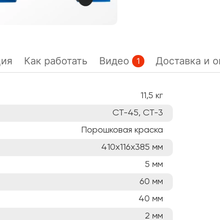
ция
Как работать
Видео
Доставка и о
1
11,5
кг
СТ-45, СТ-3
Порошковая краска
410х116х385
мм
5
мм
60
мм
40
мм
2
мм