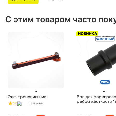
С этим товаром часто пок
Электронапильник
Вал для формиров
ребра жёсткости "
3
Отзыва
5,0
NEW