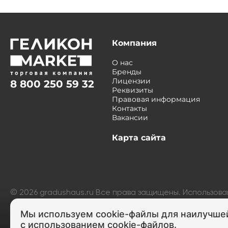
Компания
О нас
Бренды
Лицензии
8 800 250 59 32
Реквизиты
Правовая информация
Контакты
Вакансии
Карта сайта
©
2026
gradushaus.ru Все права защищены. Использов
запрещено и преследуется по закону.
Мы используем cookie-файлы для наилучшей
ИНН 432500888349 ОГРНИП 314744919000039
с использованием cookie-файлов.