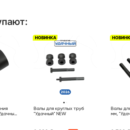
упают
:
ания
Валы для круглых труб
Валы дл
Удачный"
"Удачный" NEW
мм, "Уд