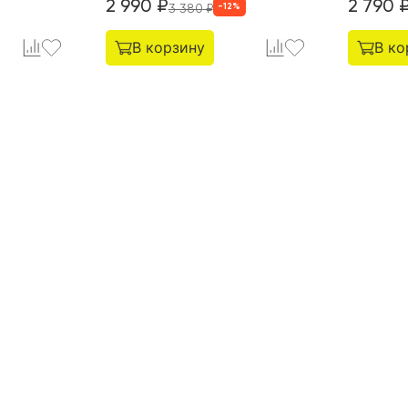
2 990
₽
2 790
-
12
%
3 380
₽
В корзину
В ко