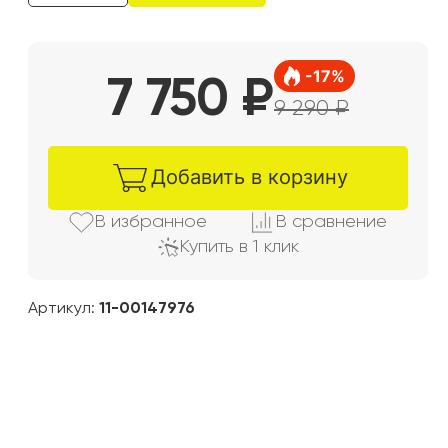
-
17
%
7 750
₽
9 290
₽
Добавить в корзину
В избранно
е
В сравнени
е
Купить в 1 клик
Артикул:
11-00147976