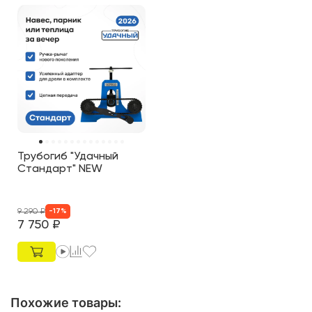
Трубогиб "Удачный
Стандарт" NEW
9 290
₽
-
17
%
7 750
₽
Похожие товары
: