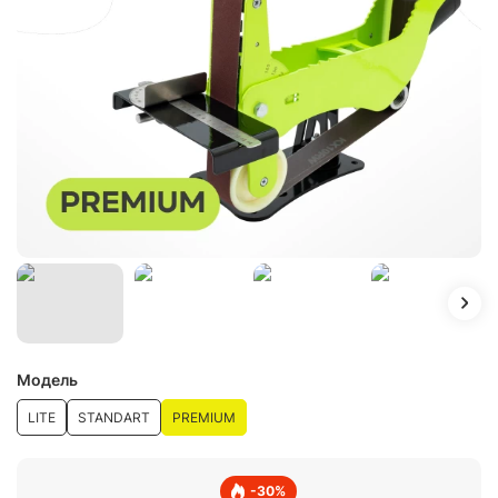
Модель
LITE
STANDART
PREMIUM
-
30
%