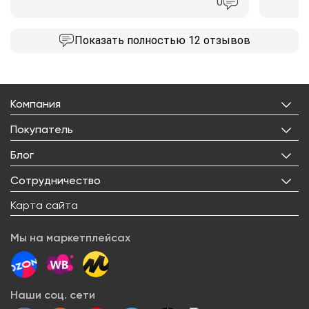
0
Показать
полностью 12 отзывов
Компания
О нас
Покупатель
Бренды
Личный кабинет
Блог
Лицензии
Корзина
Реквизиты
Все статьи
Сотрудничество
Избранное
Правовая информация
Рецепты
Доставка
Оптовым покупателям
Карта сайта
Контакты
О товарах
Оплата
Поставщикам
Вакансии
Новости
Возврат товара
Мы на маркетплейсах
Арендодателям
Сервисный центр
Блогерам
Как заказать
Акции
Наши соц. сети
Вопрос-ответ