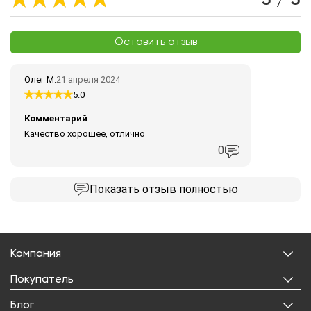
Оставить отзыв
Олег М.
21 апреля 2024
5.0
Комментарий
Качество хорошее, отлично
0
Показать
отзыв полностью
Компания
О нас
Покупатель
Бренды
Личный кабинет
Блог