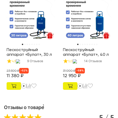
Пескоструйный
Пескоструйный
аппарат «Булат», 30 л
аппарат «Булат», 40 л
9
Отзывов
14
Отзывов
4,9
5,0
23 500
₽
31 000
₽
-
52
%
-
58
%
11 380
₽
12 950
₽
1
Отзывы о товаре
5 / 5