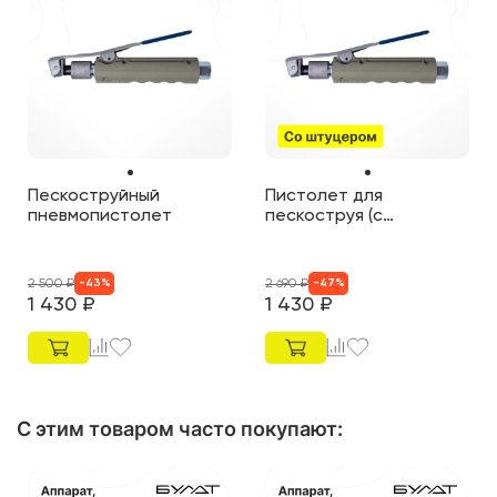
Пескоструйный
Пистолет для
пневмопистолет
пескоструя (с
штуцером 3/8")
2 500
₽
2 690
₽
-
43
%
-
47
%
1 430
₽
1 430
₽
С этим товаром часто покупают
: