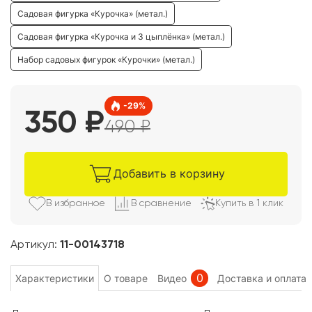
Садовая фигурка «Курочка» (метал.)
Садовая фигурка «Курочка и 3 цыплёнка» (метал.)
Набор садовых фигурок «Курочки» (метал.)
-
29
%
350
₽
490
₽
Добавить в корзину
В избранно
е
В сравнени
е
Купить в 1 клик
Артикул:
11-00143718
0
Характеристики
О товаре
Видео
Доставка и оплата