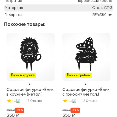
Покрытие
Порошковая краска
Материал
Сталь СТ-3
Габариты
259х380
мм
Похожие товары
:
Садовая фигурка «Ёжик
Садовая фигурка «Ёжик
в кружке» (метал.)
с грибом» (метал.)
3
Отзыва
2
Отзыва
5,0
5,0
490
₽
490
₽
-
29
%
-
29
%
350
₽
350
₽