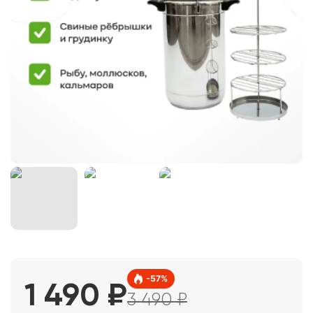
-
57
%
1 490
₽
3 490
₽