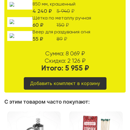
850 мм, крашенный
4 240
₽
5 940
₽
Щётка по металлу ручная
60
₽
150
₽
Веер для раздувания огня
55
₽
89
₽
Сумма:
8 069
₽
Скидка:
2 126
₽
Итого:
5 955
₽
Добавить комплект в корзину
С этим товаром часто покупают
: