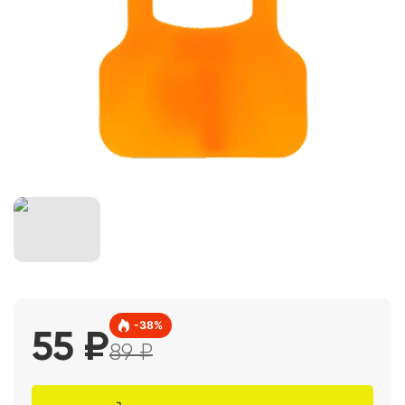
-
38
%
55
₽
89
₽