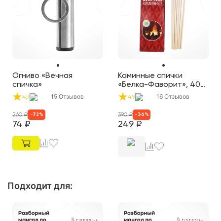
Огниво «Вечная
Каминные спички
спичка»
«Белка-Фаворит», 40
шт.
15
Отзывов
16
Отзывов
4,9
4,9
260
₽
390
₽
-
72
%
-
36
%
74
₽
249
₽
Подходит для
: