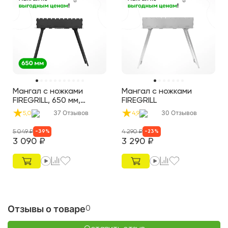
Мангал с ножками
Мангал с ножками
FIREGRILL, 650 мм,
FIREGRILL
крашеный
37
Отзывов
30
Отзывов
5,0
4,9
5 049
₽
4 290
₽
-
39
%
-
23
%
3 090
₽
3 290
₽
Отзывы о товаре
0