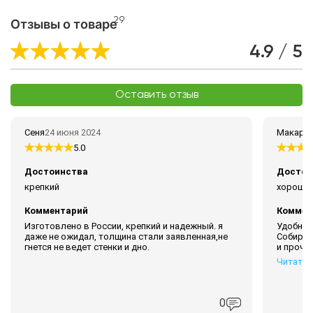
29
Отзывы о товаре
4.9 / 5
Оставить отзыв
Сеня
24 июня 2024
Макар Щ
5.0
Достоинства
Достои
крепкий
хорошая
Комментарий
Коммен
Изготовлено в России, крепкий и надежный. я
Удобно 
даже не ожидал, толщина стали заявленная,не
Собирае
гнется не ведет стенки и дно.
и проч.
Читать 
0