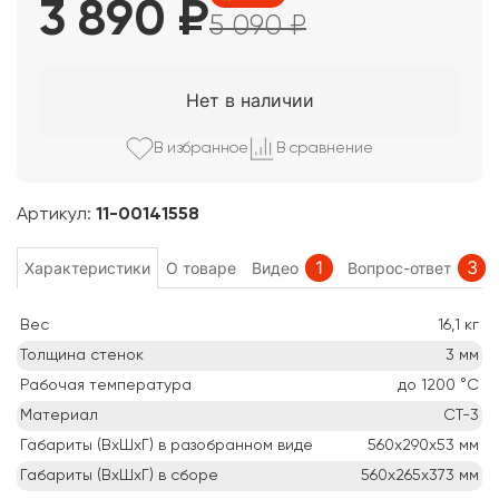
3 890
₽
5 090
₽
Нет в наличии
В избранно
е
В сравнени
е
Артикул:
11-00141558
1
3
Характеристики
О товаре
Видео
Вопрос-ответ
Вес
16,1
кг
Толщина стенок
3
мм
Рабочая температура
до 1200
°C
Материал
СТ-3
Габариты (ВхШхГ) в разобранном виде
560х290х53
мм
Габариты (ВхШхГ) в сборе
560х265х373
мм