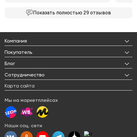
Показать
полностью 29 отзывов
Компания
О нас
Покупатель
Бренды
Личный кабинет
Блог
Лицензии
Корзина
Реквизиты
Все статьи
Сотрудничество
Избранное
Правовая информация
Рецепты
Доставка
Оптовым покупателям
Карта сайта
Контакты
О товарах
Оплата
Поставщикам
Вакансии
Новости
Возврат товара
Мы на маркетплейсах
Арендодателям
Сервисный центр
Блогерам
Как заказать
Акции
Наши соц. сети
Вопрос-ответ