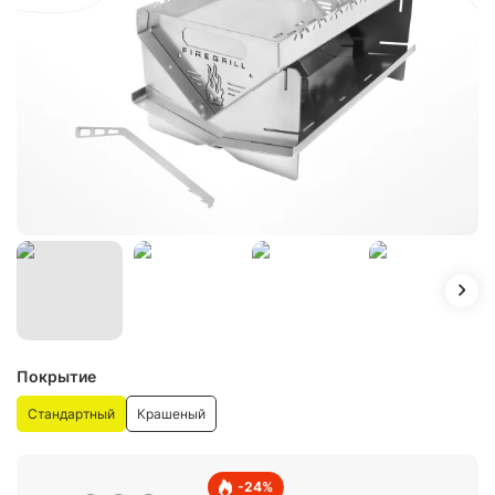
Покрытие
Стандартный
Крашеный
-
24
%