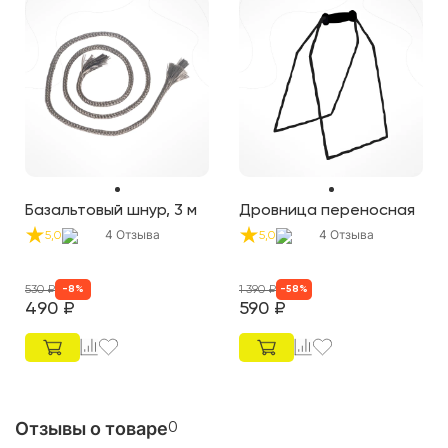
Базальтовый шнур, 3 м
Дровница переносная
4
Отзыва
4
Отзыва
5,0
5,0
530
₽
1 390
₽
-
8
%
-
58
%
490
₽
590
₽
Отзывы о товаре
0