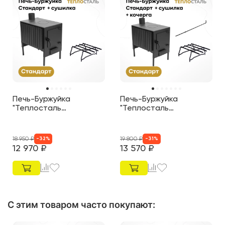
Печь-Буржуйка
Печь-Буржуйка
"Теплосталь
"Теплосталь
Стандарт" + сушилка
Стандарт" + сушилка +
кочерга
18 950
₽
19 800
₽
-
32
%
-
31
%
12 970
₽
13 570
₽
С этим товаром часто покупают
: