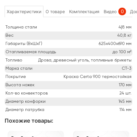
0
Характеристики
О товаре
Комплектация
Видео
Дос
Толщина стали
4|8
мм
Вес
40,8
кг
Габариты (ВхШхГ)
625х400х690
мм
Отапливаемая площадь
до 100
м²
Топливо
Дрова, древесный уголь, топливные брикеты
Марка стали
СТ-3
Покрытие
Краска Certa 900 термостойкая
Высота ножек
170
мм
Кол-во конвекторов
24
шт.
Диаметр конфорки
145
мм
Диаметр патрубка
114
мм
Похожие товары
: