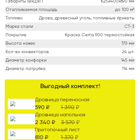
Габариты (ВхШхГ)
625х400х690
мм
Отапливаемая площадь
до 100
м²
Топливо
Дрова, древесный уголь, топливные брикеты
Марка стали
СТ-3
Покрытие
Краска Certa 900 термостойкая
Высота ножек
170
мм
Кол-во конвекторов
24
шт.
Диаметр конфорки
145
мм
Диаметр патрубка
114
мм
Выгодный комплект!
Дровница переносная
590
₽
1 390
₽
Дровница напольная
2 340
₽
3 570
₽
Притопочный лист
810
₽
1 370
₽