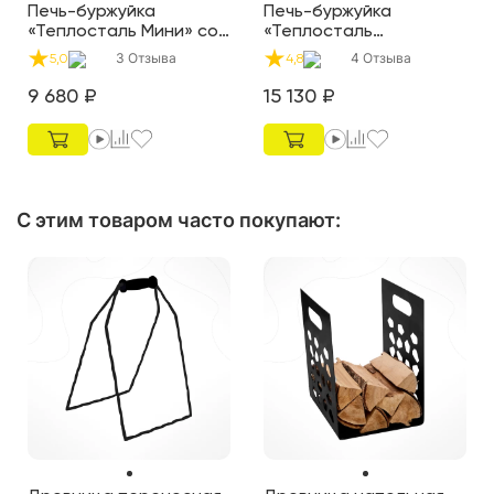
Печь-буржуйка
Печь-буржуйка
«Теплосталь Мини» со
«Теплосталь
стеклянной дверцей
Стандарт» со
3
Отзыва
4
Отзыва
5,0
4,8
стеклянной дверцей
9 680
₽
15 130
₽
С этим товаром часто покупают
: