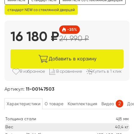
стандарт NEW со стеклянной дверцей
-
35
%
16 180
₽
24 990
₽
Добавить в корзину
В избранно
е
В сравнени
е
Купить в 1 клик
Артикул:
11-00147503
2
Характеристики
О товаре
Комплектация
Видео
Дос
Толщина стали
4|8
мм
Вес
40,4
кг