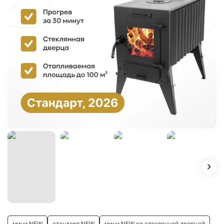
мини NEW
стандарт NEW
мини NEW со стеклянной дверцей