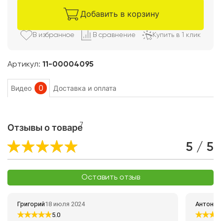
Добавить в корзину
В избранно
е
В сравнени
е
Купить в 1 клик
Артикул:
11-00004095
0
Видео
Доставка и оплата
7
Отзывы о товаре
5 / 5
Оставить отзыв
Григорий
18 июля 2024
Антон
09
5.0