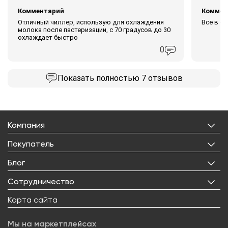
Комментарий
Коммен
Отличный чиллер, использую для охлаждения
Все в ср
молока после пастеризации, с 70 градусов до 30
охлаждает быстро
0
Показать
полностью 7 отзывов
Компания
О нас
Покупатель
Бренды
Личный кабинет
Блог
Лицензии
Корзина
Реквизиты
Все статьи
Сотрудничество
Избранное
Правовая информация
Рецепты
Доставка
Оптовым покупателям
Карта сайта
Контакты
О товарах
Оплата
Поставщикам
Вакансии
Новости
Возврат товара
Мы на маркетплейсах
Арендодателям