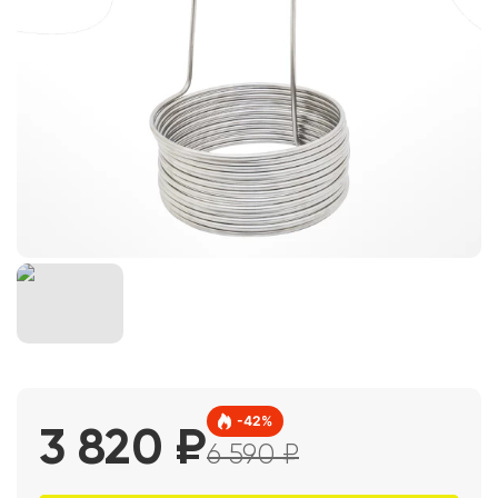
-
42
%
3 820
₽
6 590
₽