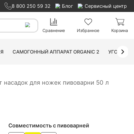
8 800 250 59 32
Блог
Сервисный центр
0
₽
780
₽
Добавить в корзину
Сравнение
Избранное
Корзина
ИЯ
САМОГОННЫЙ АППАРАТ ORGANIC 2
УГОЛЬНЫ
 насадок для ножек пивоварни 50 л
Совместимость с пивоварней