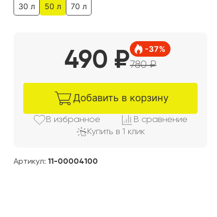
30 л
50 л
70 л
-
37
%
490
₽
780
₽
Добавить в корзину
В избранно
е
В сравнени
е
Купить в 1 клик
Артикул:
11-00004100