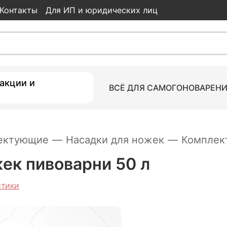
Контакты
Для ИП и юридических лиц
рни 50 л
49
характеристики
акции и
ВСЁ ДЛЯ САМОГОНОВАРЕН
ектующие
—
Насадки для ножек
—
Комплект
ек пивоварни 50 л
стики