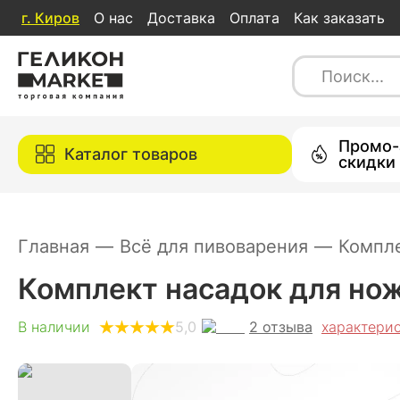
г.
Киров
О нас
Доставка
Оплата
Как заказать
Комплект насадок для ножек пивова
2
отзыва
5,0
В наличии
Каталог товаров
Промо-
Каталог товаров
скидки
Главная
—
Всё для пивоварения
—
Компл
Комплект насадок для нож
2
отзыва
В наличии
5,0
характери