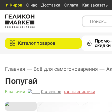
г.
Киров
О нас
Доставка
Оплата
Как заказать
Попугай
0
отзывов
характеристи
В наличии
Каталог товаров
Промо-
Каталог товаров
скидки
Главная
—
Всё для самогоноварения
—
А
Попугай
0
отзывов
В наличии
характеристики