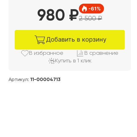
-
61
%
980
₽
2 500
₽
Добавить в корзину
В избранно
е
В сравнени
е
Купить в 1 клик
Артикул:
11-00004713