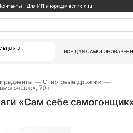
Контакты
Для ИП и юридических лиц
ебе самогонщик», 70 г
акции и
ВСЁ ДЛЯ САМОГОНОВАРЕН
нгредиенты
—
Спиртовые дрожжи
—
амогонщик», 70 г
ги «Сам себе самогонщик»,