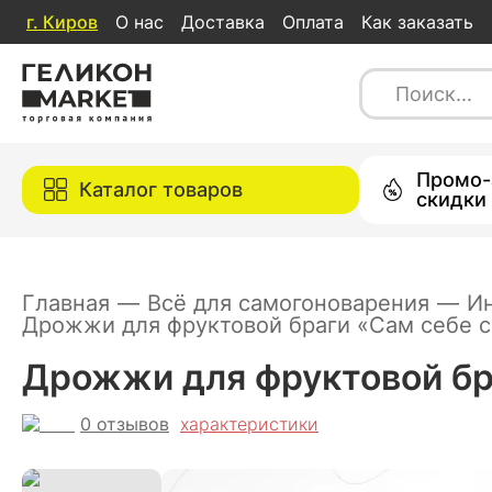
г.
Киров
О нас
Доставка
Оплата
Как заказать
Дрожжи для фруктовой браги «Сам с
0
отзывов
характеристики
Каталог товаров
Промо-
Каталог товаров
скидки
Главная
—
Всё для самогоноварения
—
И
Дрожжи для фруктовой браги «Сам себе с
Дрожжи для фруктовой бра
0
отзывов
характеристики