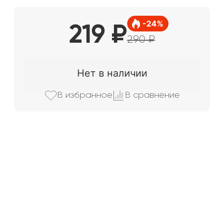
-
24
%
219
₽
290
₽
Нет в наличии
В избранно
е
В сравнени
е