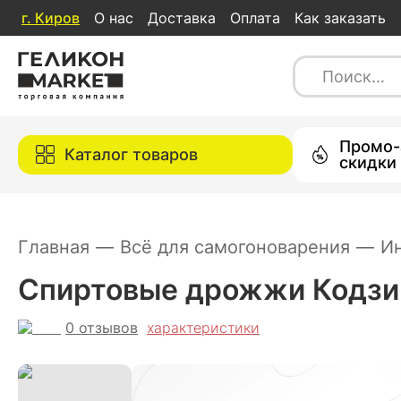
г.
Киров
О нас
Доставка
Оплата
Как заказать
Спиртовые дрожжи Кодзи Nomikai "NE
0
отзывов
характеристики
Каталог товаров
Промо-
Каталог товаров
скидки
Главная
—
Всё для самогоноварения
—
И
Спиртовые дрожжи Кодзи N
0
отзывов
характеристики