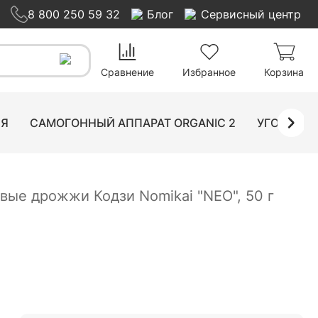
8 800 250 59 32
Блог
Сервисный центр
88
₽
Нет в наличии
Сравнение
Избранное
Корзина
ИЯ
САМОГОННЫЙ АППАРАТ ORGANIC 2
УГОЛЬНЫ
вые дрожжи Кодзи Nomikai "NEO", 50 г