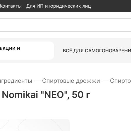
Контакты
Для ИП и юридических лиц
O", 50 г
акции и
ВСЁ ДЛЯ САМОГОНОВАРЕН
нгредиенты
—
Спиртовые дрожжи
—
Спирто
omikai "NEO", 50 г