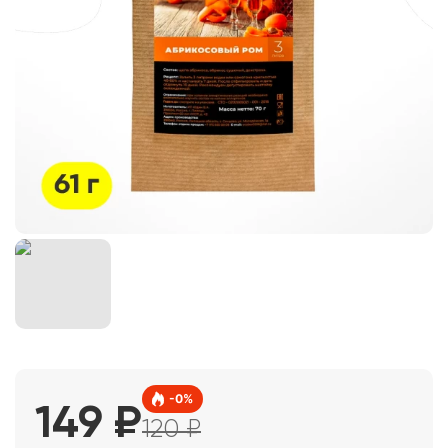
-
0
%
149
₽
120
₽