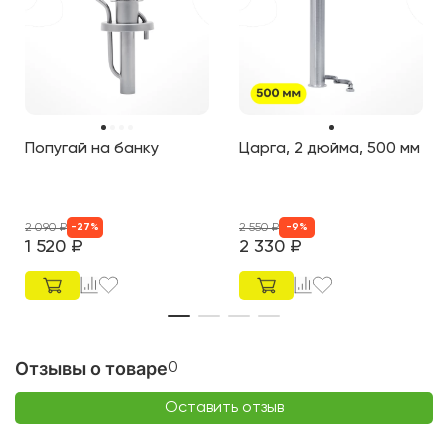
Попугай на банку
Царга, 2 дюйма, 500 мм
2 090
₽
2 550
₽
-
27
%
-
9
%
1 520
₽
2 330
₽
Отзывы о товаре
0
Оставить отзыв