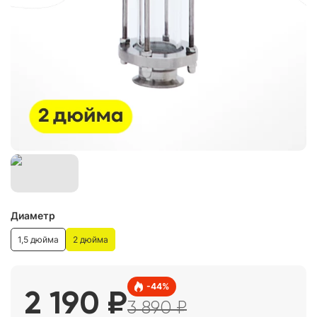
Диаметр
1,5 дюйма
2 дюйма
-
44
%
2 190
₽
3 890
₽