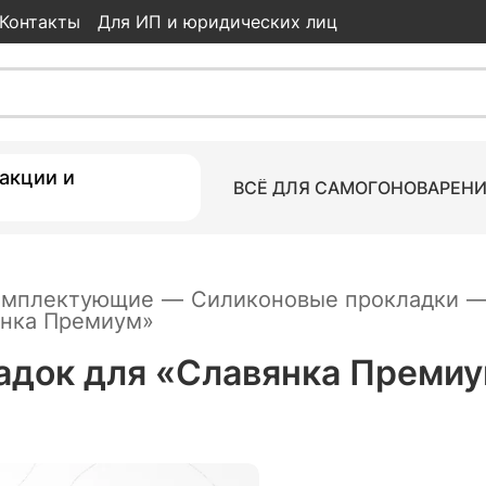
Контакты
Для ИП и юридических лиц
«Славянка Премиум»
45
ки
акции и
ВСЁ ДЛЯ САМОГОНОВАРЕН
омплектующие
—
Силиконовые прокладки
янка Премиум»
адок для «Славянка Преми