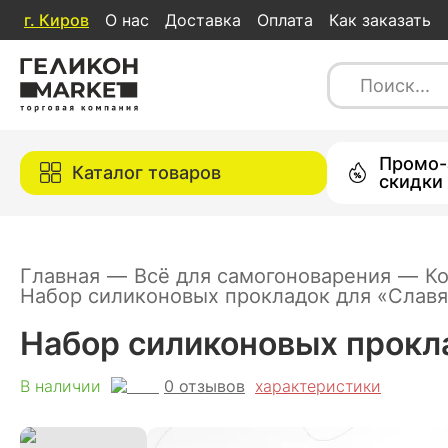
г.
Киров
О нас
Доставка
Оплата
Как заказать
Набор силиконовых прокладок для 
0
отзывов
характеристи
В наличии
Каталог товаров
Промо-
Каталог товаров
скидки
Главная
—
Всё для самогоноварения
—
К
Набор силиконовых прокладок для «Слав
Набор силиконовых прокл
0
отзывов
В наличии
характеристики