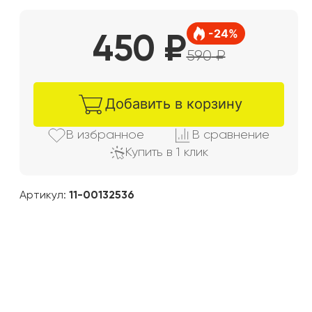
-
24
%
450
₽
590
₽
Добавить в корзину
В избранно
е
В сравнени
е
Купить в 1 клик
Артикул:
11-00132536