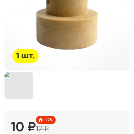
-
17
%
10
₽
12
₽