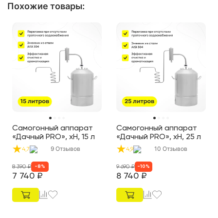
Похожие товары
:
Самогонный аппарат
Самогонный аппарат
«Дачный PRO», хН, 15 л
«Дачный PRO», хН, 25 л
9
Отзывов
10
Отзывов
4,7
4,9
8 390
₽
9 690
₽
-
8
%
-
10
%
7 740
₽
8 740
₽