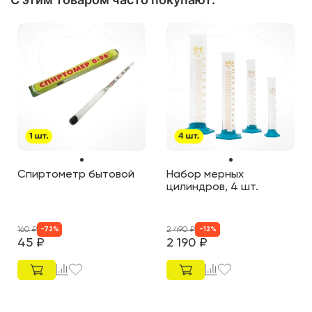
Спиртометр бытовой
Набор мерных
цилиндров, 4 шт.
160
₽
2 490
₽
-
72
%
-
12
%
45
₽
2 190
₽