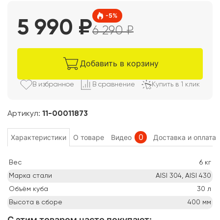
-
5
%
5 990
₽
6 290
₽
Добавить в корзину
В избранно
е
В сравнени
е
Купить в 1 клик
Артикул:
11-00011873
0
Характеристики
О товаре
Видео
Доставка и оплата
Вес
6
кг
Марка стали
AISI 304, AISI 430
Объём куба
30
л
Высота в сборе
400
мм
С этим товаром часто покупают
: