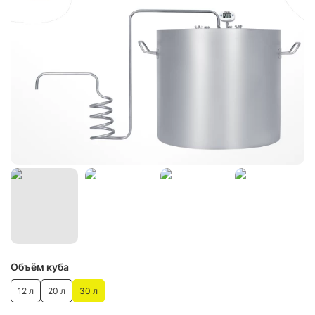
Объём куба
12 л
20 л
30 л