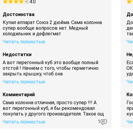
4.0
Достоинства
До
Купил аппарат Союз 2 дюйма. Сама колонна
До
супер вообще вопросов нет. Медный
де
холодильник и дефлегмат
та
Читать полностью
Чи
Недостатки
Не
А вот перегонный куб это вообще полный
Ес
отстой ! Начнём с того, чтобы герметично
ОК
закрыть крышку, чтоб она
уд
Читать полностью
Чи
Комментарий
Ко
Сама колонна отличная, просто супер !!! А
Го
вот перегонный куб, я бы рекомендовал
пр
покупать у другого производителя. Такое ощ
ку
1
Читать полностью
Чи