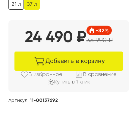
21 л
37 л
-
32
%
24 490
₽
35 990
₽
Добавить в корзину
В избранно
е
В сравнени
е
Купить в 1 клик
Артикул:
11-00137692