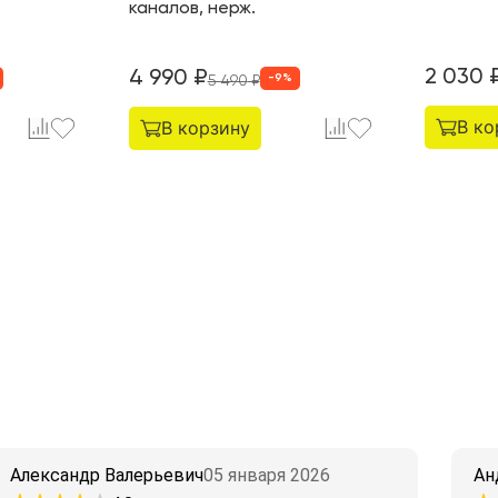
каналов, нерж.
2 030
4 990
₽
-
9
%
5 490
₽
В ко
В корзину
Александр Валерьевич
05 января 2026
Ан