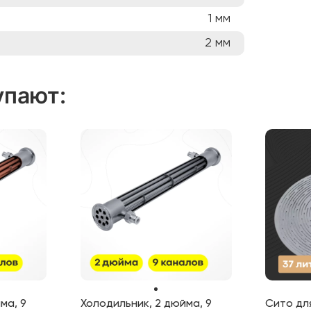
1
мм
2
мм
упают
:
ма, 9
Холодильник, 2 дюйма, 9
Сито для