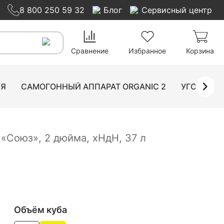
8 800 250 59 32
Блог
Сервисный центр
35 990
₽
Добавить в корзину
Сравнение
Избранное
Корзина
ИЯ
САМОГОННЫЙ АППАРАТ ORGANIC 2
УГОЛЬНЫ
«Союз», 2 дюйма, хНдН, 37 л
Объём куба