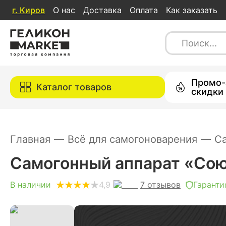
г.
Киров
О нас
Доставка
Оплата
Как заказать
Самогонный аппарат «Союз», 2 дюйм
7
отзывов
4,9
В наличии
Каталог товаров
Промо-
Каталог товаров
скидки
Главная
—
Всё для самогоноварения
—
С
Самогонный аппарат «Союз
7
отзывов
В наличии
4,9
Гаранти