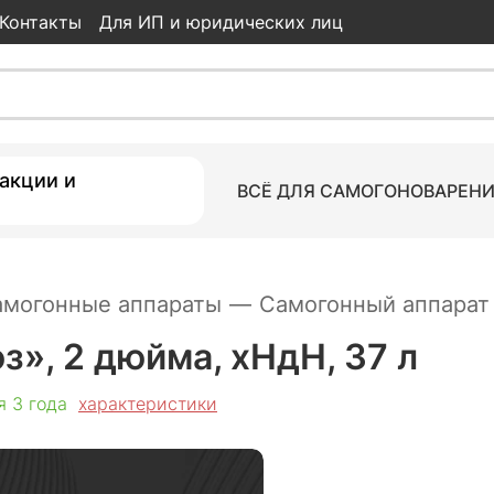
Контакты
Для ИП и юридических лиц
а, хНдН, 37 л
24 490
₽
Гарантия 3 года
характеристики
акции и
ВСЁ ДЛЯ САМОГОНОВАРЕН
амогонные аппараты
—
Самогонный аппарат 
», 2 дюйма, хНдН, 37 л
я 3 года
характеристики