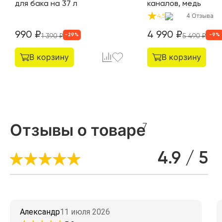
для бака на 37 л
каналов, медь
4
Отзыва
4,5
990
₽
4 990
₽
-
29
%
-
9
%
1 390
₽
5 490
₽
В корзину
В корзину
Отзывы о товаре
7
4.9 / 5
Александр
11 июля 2026