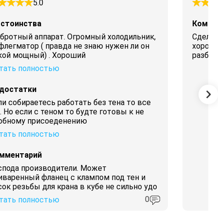
5.0
стоинства
Комме
бротный аппарат. Огромный холодильник,
Сделан
флегматор ( правда не знаю нужен ли он
хорошо
кой мощный) . Хороший
разбит
тать полностью
достатки
ли собираетесь работать без тена то все
. Но если с теном то будте готовы к не
обному присоеденению
тать полностью
мментарий
спода производители. Может
иваренный фланец с клампом под тен и
сок резьбы для крана в кубе не сильно удо
0
тать полностью