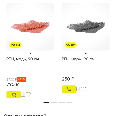
РПН, медь, 90 см
РПН, нерж, 90 см
250
₽
2 100
₽
-
62
%
790
₽