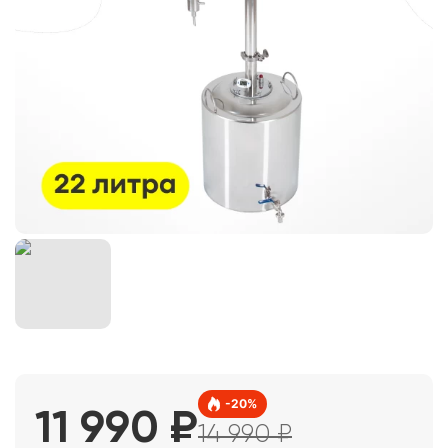
-
20
%
11 990
₽
14 990
₽