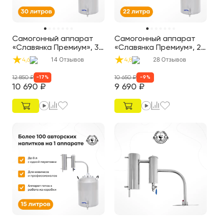
Самогонный аппарат
Самогонный аппарат
«Славянка Премиум», 30
«Славянка Премиум», 22
л
л
14
Отзывов
28
Отзывов
4,6
4,8
12 850
₽
10 650
₽
-
17
%
-
9
%
10 690
₽
9 690
₽