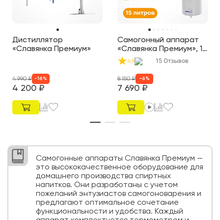
Дистиллятор
Самогонный аппарат
«Славянка Премиум»
«Славянка Премиум», 15
л
15
Отзывов
4,9
4 990
₽
8 150
₽
-
16
%
-
6
%
4 200
₽
7 690
₽
Самогонные аппараты Славянка Премиум —
это высококачественное оборудование для
домашнего производства спиртных
напитков. Они разработаны с учетом
пожеланий энтузиастов самогоноварения и
предлагают оптимальное сочетание
функциональности и удобства. Каждый