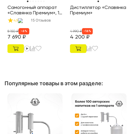
Самогонный аппарат
Дистиллятор «Славянка
«Славянка Премиум», 15
Премиум»
л
15
Отзывов
4,9
8 150
₽
4 990
₽
-
6
%
-
16
%
7 690
₽
4 200
₽
Популярные товары в этом разделе: