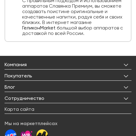
С правильным подходом и использованием
аппаратов Славянка Премиум, вы сможете
создавать поистине оригинальные и
качественные напитки, радуя себя и своих
близких. В интернет магазине
ГеликонMarket
большой выбор аппаратов с
доставкой по всей России.
Компания
О нас
Покупатель
Бренды
Личный кабинет
Блог
Лицензии
Корзина
Реквизиты
Все статьи
Сотрудничество
Избранное
Правовая информация
Рецепты
Доставка
Оптовым покупателям
Карта сайта
Контакты
О товарах
Оплата
Поставщикам
Вакансии
Новости
Возврат товара
Мы на маркетплейсах
Арендодателям
Сервисный центр
Блогерам