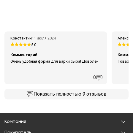
Константин
11 июля 2024
Алексей
5.0
Комментарий
Коммен
Очень удобная форма для варки сыра! Доволен
Товаром
0
Показать
полностью 9 отзывов
Компания
О нас
Покупатель