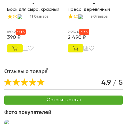
Воск для сыра, красный
Пресс, деревянный
11
Отзывов
9
Отзывов
5,0
5,0
680
₽
2 990
₽
-
43
%
-
17
%
390
₽
2 490
₽
9
Отзывы о товаре
4.9 / 5
Оставить отзыв
Фото покупателей