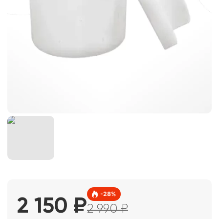
-
28
%
2 150
₽
2 990
₽