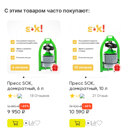
С этим товаром часто покупают
:
Пресс SOK,
Пресс SOK,
домкратный, 6 л
домкратный, 10 л
18
Отзывов
21
Отзыв
4,9
4,8
16 590
₽
19 100
₽
-
40
%
-
45
%
9 950
₽
10 590
₽