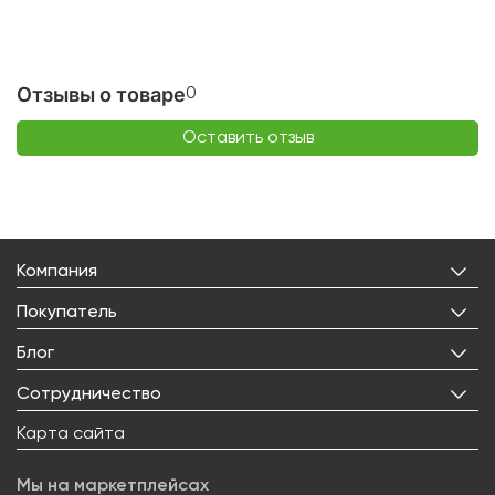
Отзывы о товаре
0
Оставить отзыв
Компания
О нас
Покупатель
Бренды
Личный кабинет
Блог
Лицензии
Корзина
Реквизиты
Все статьи
Сотрудничество
Избранное
Правовая информация
Рецепты
Доставка
Оптовым покупателям
Карта сайта
Контакты
О товарах
Оплата
Поставщикам
Вакансии
Новости
Возврат товара
Мы на маркетплейсах
Арендодателям