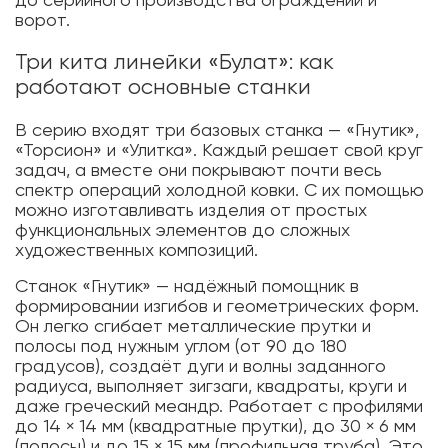
до серийного производства ограждений и
ворот.
Три кита линейки «Булат»: как
работают основные станки
В серию входят три базовых станка — «Гнутик»,
«Торсион» и «Улитка». Каждый решает свой круг
задач, а вместе они покрывают почти весь
спектр операций холодной ковки. С их помощью
можно изготавливать изделия от простых
функциональных элементов до сложных
художественных композиций.
Станок «Гнутик» — надёжный помощник в
формировании изгибов и геометрических форм.
Он легко сгибает металлические прутки и
полосы под нужным углом (от 90 до 180
градусов), создаёт дуги и волны заданного
радиуса, выполняет зигзаги, квадраты, круги и
даже греческий меандр. Работает с профилями
до 14 × 14 мм (квадратные прутки), до 30 × 6 мм
(полосы) и до 15 × 15 мм (профильная труба). Это