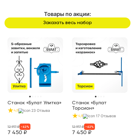
Товары по акции:
Заказать весь набор
Станок «Булат Улитка»
Станок «Булат
Торсион»
23
Отзыва
4,8
17
Отзывов
4,8
12 917
₽
12 917
₽
-
42
%
-
42
%
7 450
₽
7 450
₽