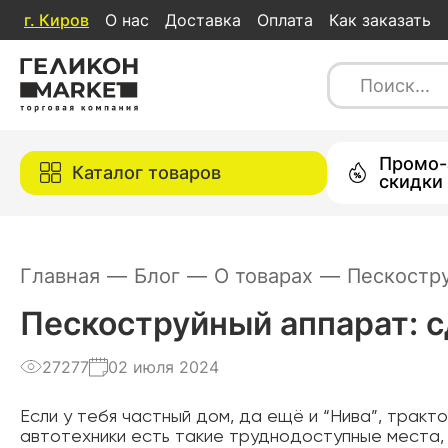
г.
Киров
О нас
Доставка
Оплата
Как заказать
Каталог товаров
Промо-
Каталог товаров
скидки
Главная
—
Блог
—
О товарах
—
Пескостру
Пескоструйный аппарат: с
27277
02 июля 2024
Если у тебя частный дом, да ещё и “Нива”, трак
автотехники есть такие труднодоступные места,