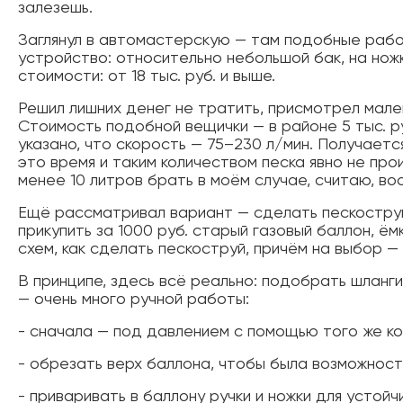
залезешь.
Заглянул в автомастерскую — там подобные рабо
устройство: относительно небольшой бак, на нож
стоимости: от 18 тыс. руб. и выше.
Решил лишних денег не тратить, присмотрел мален
Стоимость подобной вещички — в районе 5 тыс. ру
указано, что скорость — 75–230 л/мин. Получается
это время и таким количеством песка явно не про
менее 10 литров брать в моём случае, считаю, в
Ещё рассматривал вариант — сделать пескоструй 
прикупить за 1000 руб. старый газовый баллон, ё
схем, как сделать пескоструй, причём на выбор —
В принципе, здесь всё реально: подобрать шланги,
— очень много ручной работы:
- сначала — под давлением с помощью того же ко
- обрезать верх баллона, чтобы была возможност
- приваривать в баллону ручки и ножки для устой