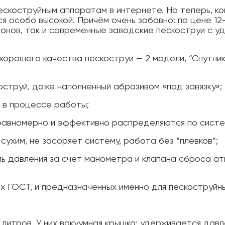
пескоструйным аппаратам в интернете. Но теперь, к
ся особо высокой. Причём очень забавно: по цене 12–
онов, так и современные заводские пескоструи с у
орошего качества пескоструи — 2 модели, “Спутник”
коструй, даже наполненный абразивом «под завязку»;
т в процессе работы;
 равномерно и эффективно распределяются по систе
сухим, не засоряет систему, работа без “плевков”;
оль давления за счёт манометра и клапана сброса 
х ГОСТ, и предназначенных именно для пескоструйн
 литров. У них вакуумная крышка: удерживается дав