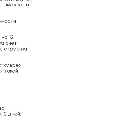
 возможность
ичности
 на 12
за счёт
ть струю на
стку всех
я такой
да-
т 2 дней.