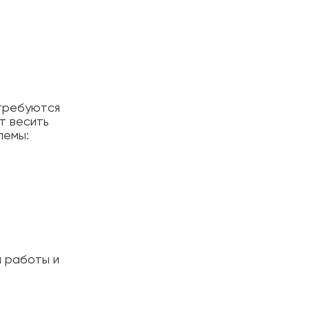
 требуются
т весить
лемы:
а работы и