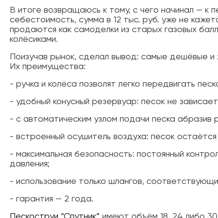
В итоге возвращаюсь к тому, с чего начинал — к 
себестоимость, сумма в 12 тыс. руб. уже не кажет
продаются как самоделки из старых газовых балл
колёсиками.
Поизучав рынок, сделал вывод: самые дешёвые и х
Их преимущества:
- ручка и колёса позволят легко передвигать пес
- удобный конусный резервуар: песок не зависае
- с автоматическим узлом подачи песка абразив
- встроенный осушитель воздуха: песок остаётся 
- максимальная безопасность: постоянный контр
давления;
- использование только шлангов, соответствующи
- гарантия — 2 года.
Пескоструи “Спутник”
имеют объём 18, 24 либо 30