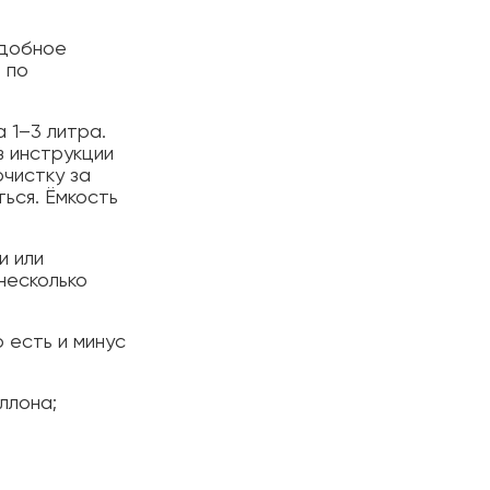
Удобное
 по
 1–3 литра.
в инструкции
очистку за
ься. Ёмкость
и или
несколько
 есть и минус
ллона;