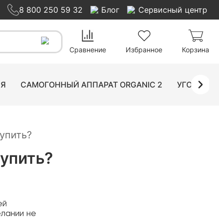
8 800 250 59 32
Блог
Сервисный центр
Сравнение
Избранное
Корзина
ИЯ
САМОГОННЫЙ АППАРАТ ORGANIC 2
УГОЛЬНЫ
упить?
купить?
ей
лании не