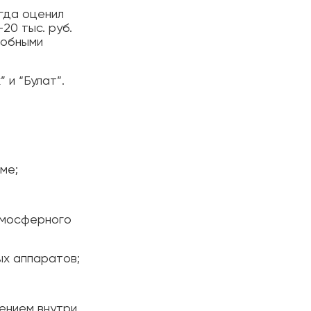
огда оценил
20 тыс. руб.
добными
 и “Булат”.
ме;
атмосферного
ых аппаратов;
лением внутри