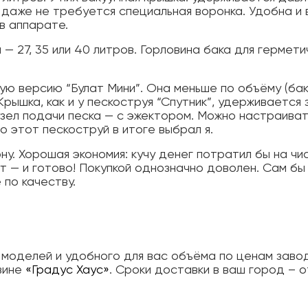
, даже не требуется специальная воронка. Удобна и
в аппарате.
— 27, 35 или 40 литров. Горловина бака для гермет
ую версию “Булат Мини”. Она меньше по объёму (бак
 Крышка, как и у пескоструя “Спутник”, удерживается 
узел подачи песка — с эжектором. Можно настраива
о этот пескоструй в итоге выбрал я.
ну. Хорошая экономия: кучу денег потратил бы на чи
ут — и готово! Покупкой однозначно доволен. Сам бы 
 по качеству.
 моделей и удобного для вас объёма по ценам заво
зине
«Градус Хаус»
. Сроки доставки в ваш город – о