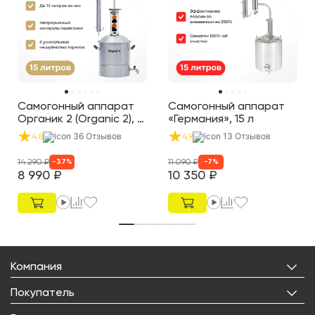
Самогонный аппарат
Самогонный аппарат
Органик 2 (Organic 2), 15
«Германия», 15 л
л
36
Отзывов
13
Отзывов
4,8
4,9
14 290
₽
11 090
₽
-
37
%
-
7
%
8 990
₽
10 350
₽
Компания
О нас
Покупатель
Бренды