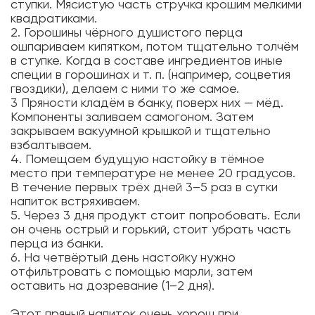
ступки. Мясистую часть стручка крошим мелкими
квадратиками.
2. Горошины чёрного душистого перца
ошпариваем кипятком, потом тщательно толчём
в ступке. Когда в составе ингредиентов иные
специи в горошинах и т. п. (например, соцветия
гвоздики), делаем с ними то же самое.
3 Пряности кладём в банку, поверх них — мёд.
Компоненты заливаем самогоном. Затем
закрываем вакуумной крышкой и тщательно
взбалтываем.
4. Помещаем будущую настойку в тёмное
место при температуре не менее 20 градусов.
В течение первых трёх дней 3–5 раз в сутки
напиток встряхиваем.
5. Через 3 дня продукт стоит попробовать. Если
он очень острый и горький, стоит убрать часть
перца из банки.
6. На четвёртый день настойку нужно
отфильтровать с помощью марли, затем
оставить на дозревание (1–2 дня).
Этот пряный напиток очень хорош при