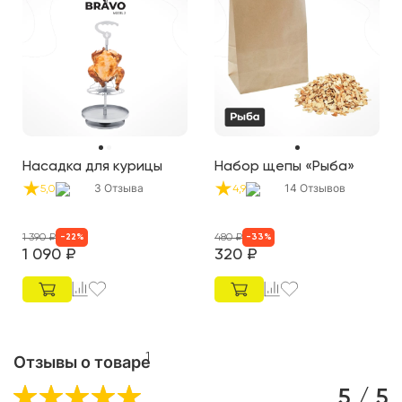
Насадка для курицы
Набор щепы «Рыба»
3
Отзыва
14
Отзывов
5,0
4,9
1 390
₽
480
₽
-
22
%
-
33
%
1 090
₽
320
₽
1
Отзывы о товаре
5 / 5