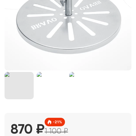
-
21
%
870
₽
1 100
₽