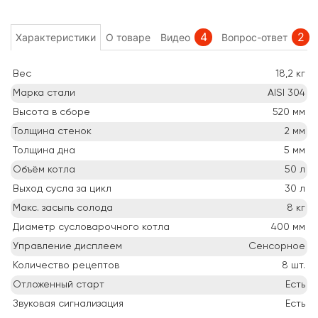
4
2
Характеристики
О товаре
Видео
Вопрос-ответ
Вес
18,2
кг
Марка стали
AISI 304
Высота в сборе
520
мм
Толщина стенок
2
мм
Толщина дна
5
мм
Объём котла
50
л
Выход сусла за цикл
30
л
Макс. засыпь солода
8
кг
Диаметр сусловарочного котла
400
мм
Управление дисплеем
Сенсорное
Количество рецептов
8
шт.
Отложенный старт
Есть
Звуковая сигнализация
Есть