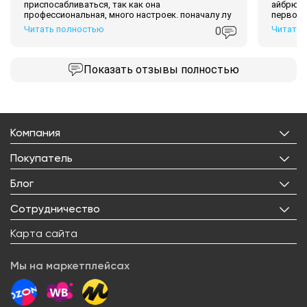
приспосабливаться, так как она
айбрю и
профессиональная, много настроек. поначалу лу
первого
Читать полностью
Читать 
0
Показать
отзывы полностью
Компания
О нас
Покупатель
Бренды
Личный кабинет
Блог
Лицензии
Корзина
Реквизиты
Все статьи
Сотрудничество
Избранное
Правовая информация
Рецепты
Доставка
Оптовым покупателям
Карта сайта
Контакты
О товарах
Оплата
Поставщикам
Вакансии
Новости
Возврат товара
Мы на маркетплейсах
Арендодателям
Сервисный центр
Блогерам
Как заказать