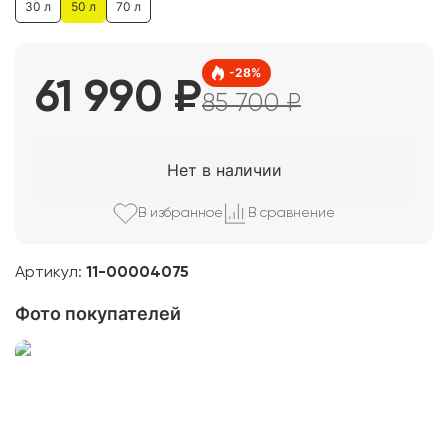
30 л
50 л
70 л
-
28
%
61 990
₽
85 700
₽
Нет в наличии
В избранно
е
В сравнени
е
Артикул:
11-00004075
Фото покупателей