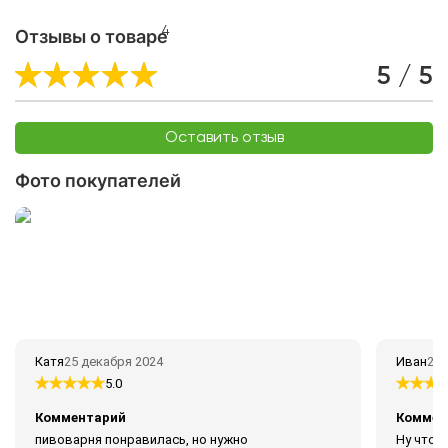
4
Отзывы о товаре
5 / 5
Оставить отзыв
Фото покупателей
Катя
25 декабря 2024
Иван
22 
5.0
Комментарий
Коммен
пивоварня понравилась, но нужно
Ну что 