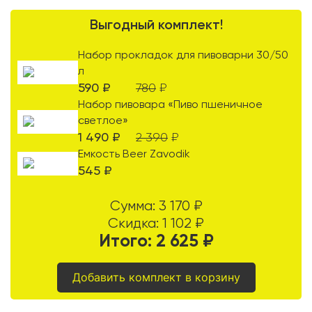
Выгодный комплект!
Набор прокладок для пивоварни 30/50
л
590
₽
780
₽
Набор пивовара «Пиво пшеничное
светлое»
1 490
₽
2 390
₽
Емкость Beer Zavodik
545
₽
Сумма:
3 170
₽
Скидка:
1 102
₽
Итого:
2 625
₽
Добавить комплект в корзину